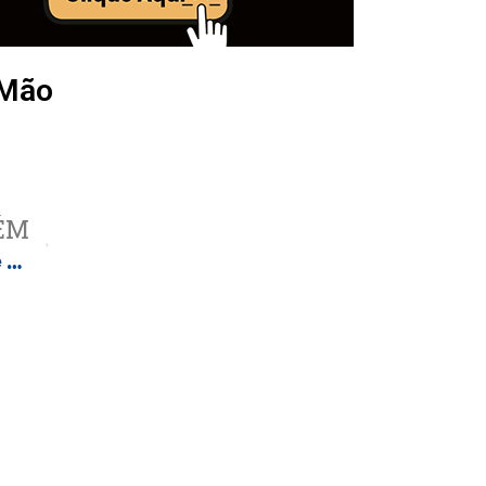
 Mão
ÉM
Rombo das estatais dispara e atinge R$7,4 bilhões no governo Lula