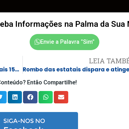
eba Informações na Palma da Sua
Envie a Palavra "Sim"
LEIA TAMB
Castilho é contemplada com mais 150 unidades habitacionais pelo Governo do Estado
onteúdo? Então Compartilhe!