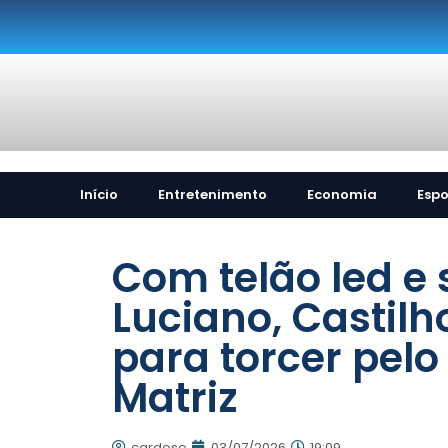
Início
Entretenimento
Economia
Espo
Com telão led e
Luciano, Castil
para torcer pelo
Matriz
cardoso
03/07/2026
19:09