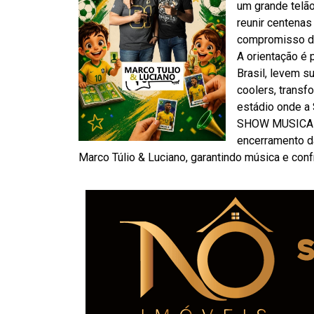
um grande telão
reunir centenas
compromisso da
A orientação é
Brasil, levem s
coolers, trans
estádio onde a
SHOW MUSICAL –
encerramento da
Marco Túlio & Luciano, garantindo música e confr