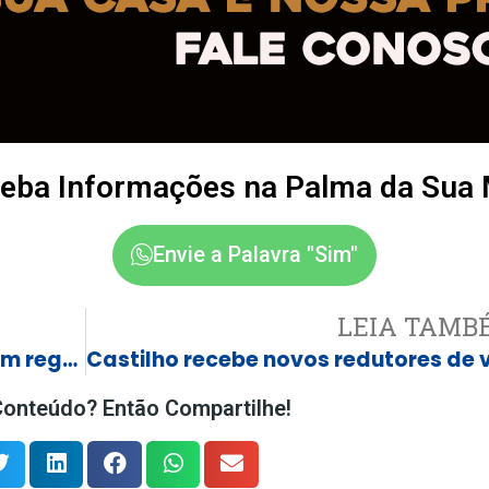
eba Informações na Palma da Sua
Envie a Palavra "Sim"
LEIA TAMB
“O CHÃO VAI TREMER! A contagem regressiva termina dia 7 para a abertura da 30ª Festa do Peão de Castilho.”
onteúdo? Então Compartilhe!