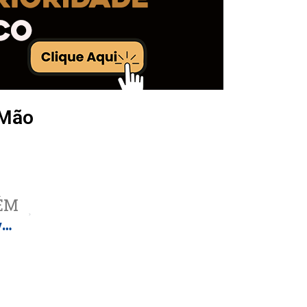
 Mão
ÉM
Castilho recebe novos redutores de velocidade e manutenção asfáltica em pontos estratégicos