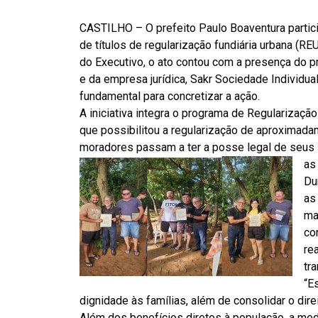
CASTILHO – O prefeito Paulo Boaventura partici
de títulos de regularização fundiária urbana (
do Executivo, o ato contou com a presença do 
e da empresa jurídica, Sakr Sociedade Individua
fundamental para concretizar a ação.
A iniciativa integra o programa de Regularização
que possibilitou a regularização de aproximada
moradores passam a ter a posse legal de seus i
as
Du
as
ma
co
re
tr
“E
dignidade às famílias, além de consolidar o dire
Além dos benefícios diretos à população, a me