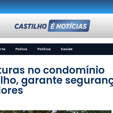
rte
Polícia
Política
Saúde
ituras no condomínio
ilho, garante seguran
dores