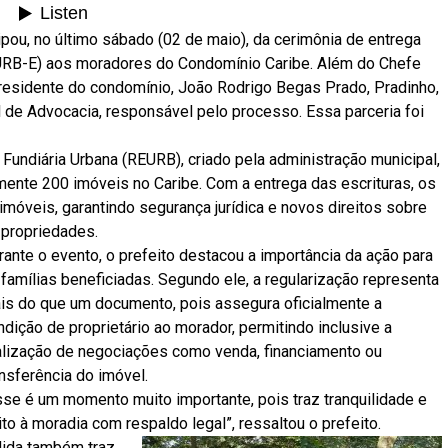
pou, no último sábado (02 de maio), da cerimônia de entrega
REURB-E) aos moradores do Condomínio Caribe. Além do Chefe
presidente do condomínio, João Rodrigo Begas Prado, Pradinho,
l de Advocacia, responsável pelo processo. Essa parceria foi
 Fundiária Urbana (REURB), criado pela administração municipal,
mente 200 imóveis no Caribe. Com a entrega das escrituras, os
móveis, garantindo segurança jurídica e novos direitos sobre
 propriedades.
rante o evento, o prefeito destacou a importância da ação para
 famílias beneficiadas. Segundo ele, a regularização representa
is do que um documento, pois assegura oficialmente a
ndição de proprietário ao morador, permitindo inclusive a
alização de negociações como venda, financiamento ou
ansferência do imóvel.
sse é um momento muito importante, pois traz tranquilidade e
ito à moradia com respaldo legal”, ressaltou o prefeito.
dida também traz