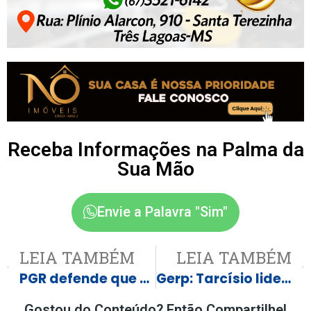
Receba Informações na Palma da
Sua Mão
Envie a Palavra "Sim"
LEIA TAMBÉM
LEIA TAMBÉM
PGR defende que Bolsonaro cumpra pena em prisão domiciliar
Gerp: Tarcísio lidera disputa pelo Governo de SP com 51%; Haddad tem 35%
Gostou do Conteúdo? Então Compartilhe!