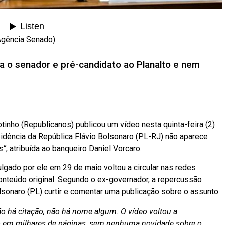
Agência Senado).
a o senador e pré-candidato ao Planalto e nem
inho (Republicanos) publicou um vídeo nesta quinta-feira (2)
idência da República Flávio Bolsonaro (PL-RJ) não aparece
s”
, atribuída ao banqueiro Daniel Vorcaro.
ulgado por ele em 29 de maio voltou a circular nas redes
onteúdo original. Segundo o ex-governador, a repercussão
onaro (PL) curtir e comentar uma publicação sobre o assunto.
 há citação, não há nome algum. O vídeo voltou a
ão em milhares de páginas, sem nenhuma novidade sobre o