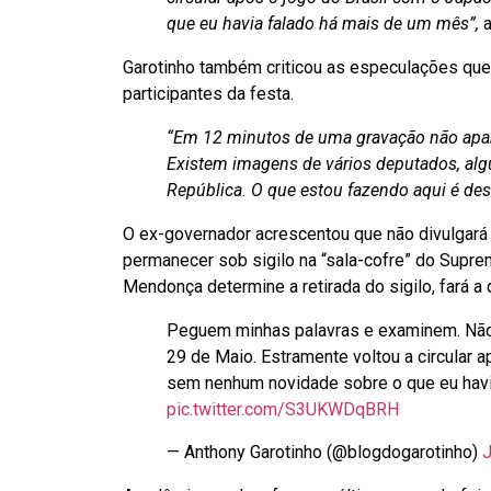
que eu havia falado há mais de um mês”,
a
Garotinho também criticou as especulações que 
participantes da festa.
“Em 12 minutos de uma gravação não apa
Existem imagens de vários deputados, al
República. O que estou fazendo aqui é de
O ex-governador acrescentou que não divulgará
permanecer sob sigilo na “sala-cofre” do Suprem
Mendonça determine a retirada do sigilo, fará a 
Peguem minhas palavras e examinem. Não h
29 de Maio. Estramente voltou a circular 
sem nenhum novidade sobre o que eu havi
pic.twitter.com/S3UKWDqBRH
— Anthony Garotinho (@blogdogarotinho)
J