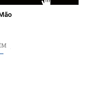
 Mão
ÉM
Tarcísio elogia sanções dos EUA ao PCC e reforça combate ao crime