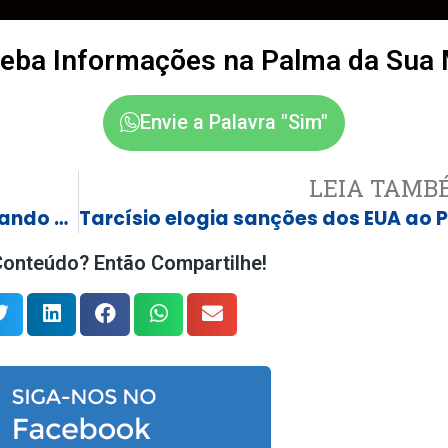
eba Informações na Palma da Sua
Envie a Palavra "Sim"
LEIA TAMB
Lula constrange o Brasil reclamando de ação dos EUA contra bandidos do PCC
onteúdo? Então Compartilhe!