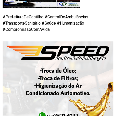
#PrefeituraDeCastilho #CentralDeAmbulâncias
#TransporteSanitário #Saúde #Humanização
#CompromissoComAVida