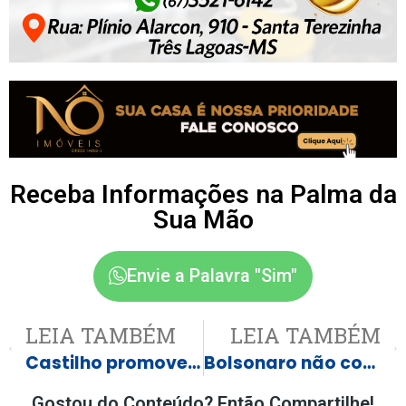
Receba Informações na Palma da
Sua Mão
Envie a Palavra "Sim"
LEIA TAMBÉM
LEIA TAMBÉM
Castilho promove entrevistas para preencher 200 vagas de emprego na colheita de laranja
Bolsonaro não cometeu crime em caso de arma apreendida, diz PCDF
Gostou do Conteúdo? Então Compartilhe!