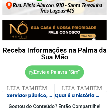
Receba Informações na Palma da
Sua Mão
Envie a Palavra "Sim"
LEIA TAMBÉM
LEIA TAMBÉM
Servidor público, Ataídes Inácio, encerra ciclo de quase 30 anos de dedicação à Prefeitura de Castilho
Qual é a história do cemitério do soldado em Três Lagoas Mato Grosso do Sul
Gostou do Conteúdo? Então Compartilhe!