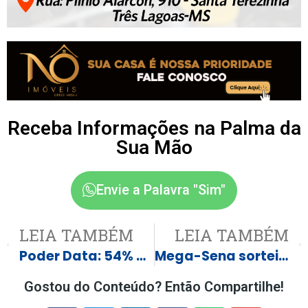
Receba Informações na Palma da
Sua Mão
Envie a Palavra "Sim"
LEIA TAMBÉM
LEIA TAMBÉM
Poder Data: 54% dizem que governo Lula é responsável por permitir ilegalidades do Master
Mega-Sena sorteia prêmio estimado em R$ 3,5 milhões nesta quinta-feira
Gostou do Conteúdo? Então Compartilhe!