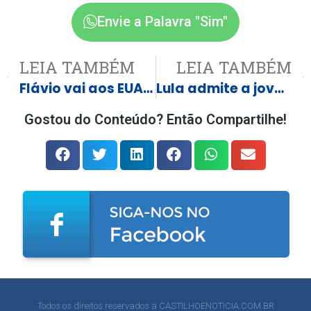
Envie a Palavra "Sim"
LEIA TAMBÉM
LEIA TAMBÉM
Flávio vai aos EUA tentar ‘salvar o Pix’ e barrar tarifaço
Lula admite a jovens: ‘Político honesto que vocês procuram não está dentro de mim’
Gostou do Conteúdo? Então Compartilhe!
Todos os direitos reservados a CASTILHOENOTICIA.COM.BR