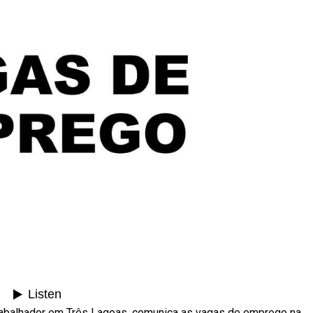
rabalhador em Três Lagoas, comunica as vagas de emprego na