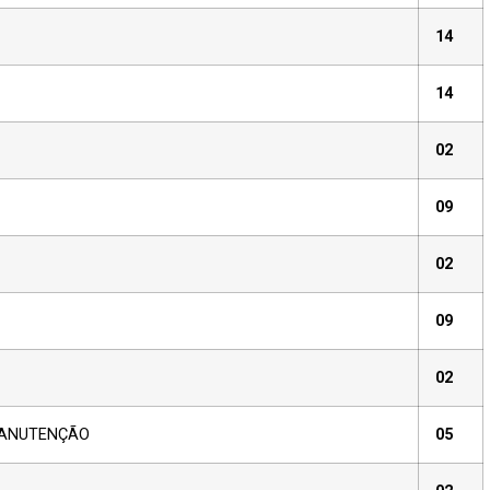
14
14
02
09
02
09
02
MANUTENÇÃO
05