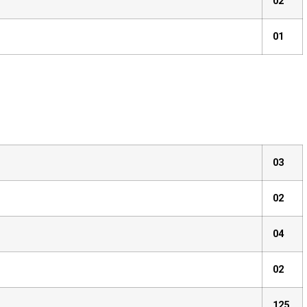
02
01
03
02
04
02
E VAGAS
125