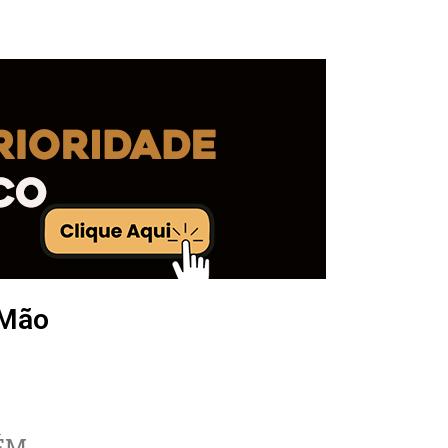
 Mão
ÉM