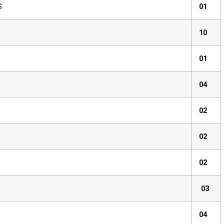
S
01
10
01
04
02
02
02
03
04