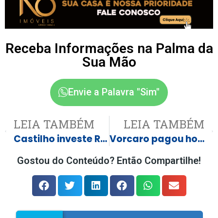
Receba Informações na Palma da
Sua Mão
Envie a Palavra "Sim"
LEIA TAMBÉM
LEIA TAMBÉM
Castilho investe R$ 510 mil em nova motoniveladora para reforçar manutenção das estradas rurais
Vorcaro pagou hotel de alto luxo em Lisboa para Hugo Motta e Ciro, no ‘Gilmarpalooza’
Gostou do Conteúdo? Então Compartilhe!