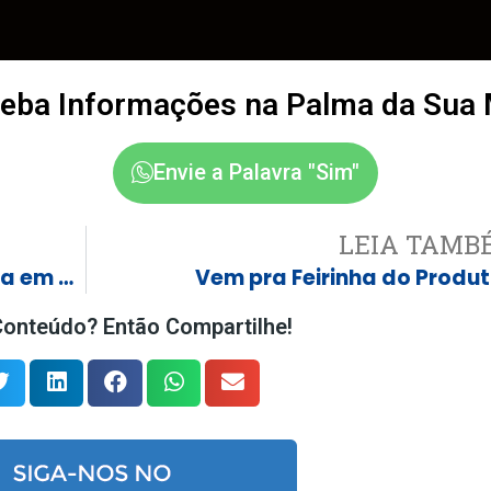
eba Informações na Palma da Sua
Envie a Palavra "Sim"
LEIA TAMB
PRF apreende 174 Kg de maconha em Três Lagoas (MS)
Vem pra Feirinha do Produt
onteúdo? Então Compartilhe!