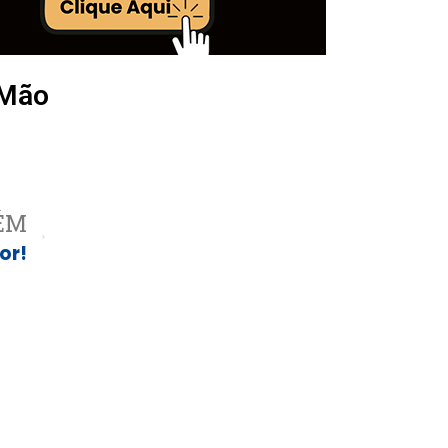
 Mão
ÉM
or!