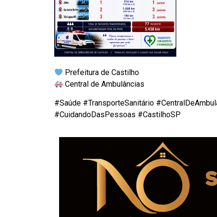
Prefeitura de Castilho
Central de Ambulâncias
#Saúde #TransporteSanitário #CentralDeAmbul
#CuidandoDasPessoas #CastilhoSP