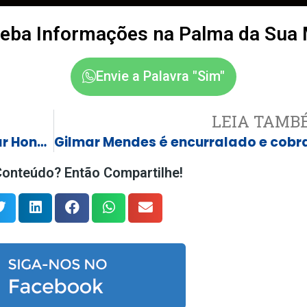
eba Informações na Palma da Sua
Envie a Palavra "Sim"
LEIA TAMB
Feirinha do Produtor Rural Osmar Honório Ribeiro: Cobertura garantida com emenda de R$ 200 mil do Deputado Doutor Valdomiro Lopes
onteúdo? Então Compartilhe!