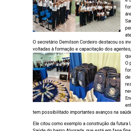
fo
ár
Sa
pe
at
O secretário Demilson Cordeiro destacou os inv
voltadas à formação e capacitação dos agentes, 
qu
O 
fo
de
re
ne
En
en
tem possibilitado importantes avanços na saúde
Ele citou como exemplo a construção da futura 
Saúde do bairro Alvorada, que está em fase fina