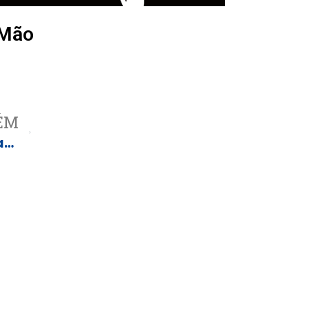
 Mão
ÉM
Gilmar Mendes é encurralado e cobrado por brasileiros nas ruas de Lisboa