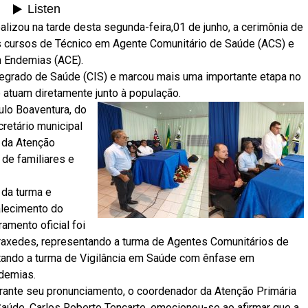
lizou na tarde desta segunda-feira,01 de junho, a cerimônia de
os cursos de Técnico em Agente Comunitário de Saúde (ACS) e
 Endemias (ACE).
ntegrado de Saúde (CIS) e marcou mais uma importante etapa no
 atuam diretamente junto à população.
ulo Boaventura, do
retário municipal
 da Atenção
 de familiares e
 da turma e
alecimento do
amento oficial foi
axedes, representando a turma de Agentes Comunitários de
tando a turma de Vigilância em Saúde com ênfase em
demias.
rante seu pronunciamento, o coordenador da Atenção Primária
Saúde, Carlos Roberto Tencarte, emocionou-se ao afirmar que a