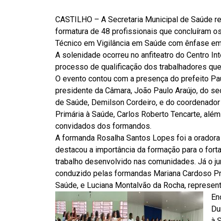
CASTILHO – A Secretaria Municipal de Saúde rea
formatura de 48 profissionais que concluíram 
Técnico em Vigilância em Saúde com ênfase em
A solenidade ocorreu no anfiteatro do Centro I
processo de qualificação dos trabalhadores que
O evento contou com a presença do prefeito Pa
presidente da Câmara, João Paulo Araújo, do sec
de Saúde, Demilson Cordeiro, e do coordenador
Primária à Saúde, Carlos Roberto Tencarte, além
convidados dos formandos.
A formanda Rosalha Santos Lopes foi a oradora
destacou a importância da formação para o fort
trabalho desenvolvido nas comunidades. Já o jur
conduzido pelas formandas Mariana Cardoso Pr
Saúde, e Luciana Montalvão da Rocha, represen
En
Du
à 