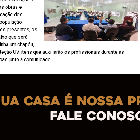
às obras e
rmação dos
população.
des presentes, os
lho que será
tinha um chapéu,
eção UV, itens que auxiliarão os profissionais durante as
das junto à comunidade.