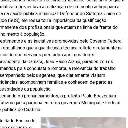
rmatura representava a realização de um sonho antigo para a
ea da saúde pública municipal. Defensor do Sistema Único de
úde (SUS), ele ressaltou a importância da qualificação
rmanente dos profissionais que atuam na linha de frente do
endimento à população.
estimentos e as iniciativas promovidas pelo Governo Federal
ressaltando que a qualificação técnica reflete diretamente na
alidade dos serviços prestados aos moradores.
presidente da Câmara, João Paulo Araújo, parabenizou os
rmandos pela conquista e lembrou a relevância do trabalho
sempenhado pelos agentes, que diariamente visitam
sidências, acompanham famílias e conhecem de perto as
cessidades da população.
cerrando os pronunciamentos, o prefeito Paulo Boaventura
fatizou que a parceria entre os governos Municipal e Federal
 pública de Castilho.
Unidade Básica de
l de execução, e