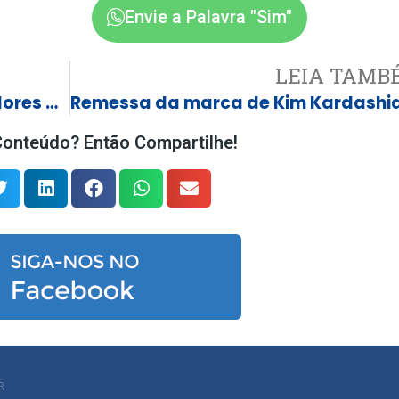
Envie a Palavra "Sim"
LEIA TAMB
Recebido como Lula: veja bastidores da articulação para encontro entre Flávio e Trump
onteúdo? Então Compartilhe!
R