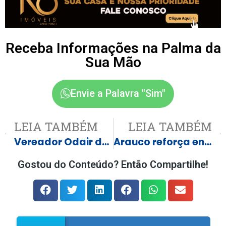
Receba Informações na Palma da
Sua Mão
Envie a Palavra "Sim"
LEIA TAMBÉM
LEIA TAMBÉM
Vereador Odair do Caminhão Oliveira Souza PP na Sessão do dia 11 de maio fez duas Indicaçãoes
Arauco reforça enfrentamento à exploração sexual infantil com ações do Maio Laranja
Gostou do Conteúdo? Então Compartilhe!