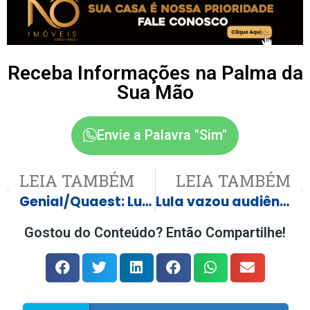
Receba Informações na Palma da
Sua Mão
Envie a Palavra "Sim"
LEIA TAMBÉM
LEIA TAMBÉM
Genial/Quaest: Lula tem maior aprovação no Nordeste e rejeição recorde no Sul
Lula vazou audiência antes de Trump confirmar que o receberia
Gostou do Conteúdo? Então Compartilhe!