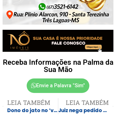
Receba Informações na Palma da
Sua Mão
Envie a Palavra "Sim"
LEIA TAMBÉM
LEIA TAMBÉM
Dono do jato no ‘voo da mala’ de Hugo Motta foi alvo de CPI
Juiz nega pedido para excluir post de Nikolas sobre Janja e Lula