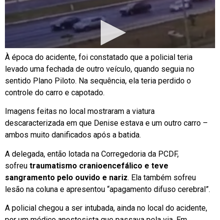
À época do acidente, foi constatado que a policial teria
levado uma fechada de outro veículo, quando seguia no
sentido Plano Piloto. Na sequência, ela teria perdido o
controle do carro e capotado.
Imagens feitas no local mostraram a viatura
descaracterizada em que Denise estava e um outro carro –
ambos muito danificados após a batida.
A delegada, então lotada na Corregedoria da PCDF,
sofreu
traumatismo cranioencefálico e teve
sangramento pelo ouvido e nariz
. Ela também sofreu
lesão na coluna e apresentou “apagamento difuso cerebral”.
A policial chegou a ser intubada, ainda no local do acidente,
por um médico anestesista que passava pela via. Em