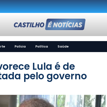
rte
Polícia
Política
Saúde
orece Lula é de
tada pelo governo