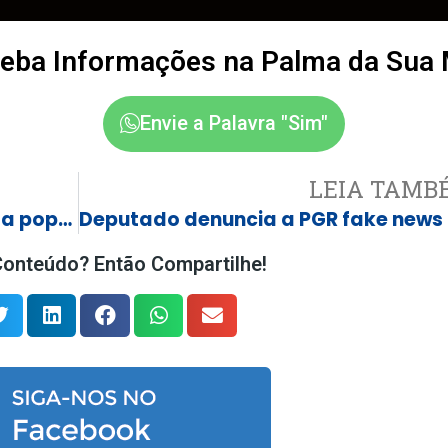
eba Informações na Palma da Sua
Envie a Palavra "Sim"
LEIA TAMB
Lula é desaprovado por 52,5% da população e aprovado por 46,8%, diz pesquisa
Depu
onteúdo? Então Compartilhe!