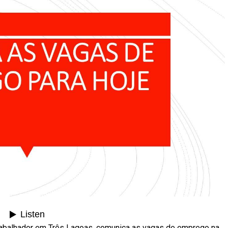
rabalhador em Três Lagoas, comunica as vagas de emprego na