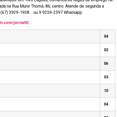
zada na Rua Munir Thomé, 86, centro. Atende de segunda a
one (67) 3929-1938 ou 9 9259-2597 Whatsapp.
m.com/jornaltl/
04
02
06
03
10
04