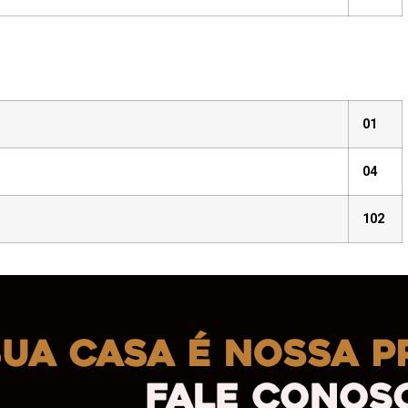
01
04
E VAGAS
102