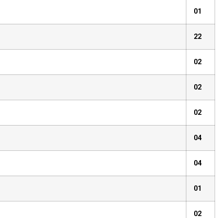
01
22
02
02
02
04
04
01
02