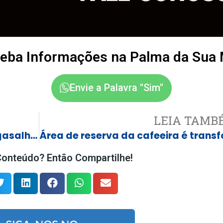
eba Informações na Palma da Sua
Envie a Palavra "Sim"
LEIA TAMB
Castilho inicia Campanha do Agasalho 2026 e amplia pontos de coleta para atender famílias no inverno
onteúdo? Então Compartilhe!