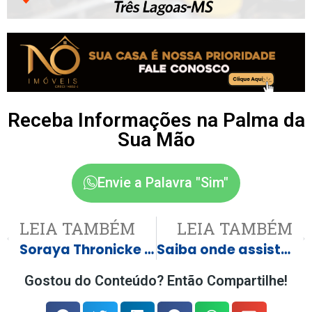
Receba Informações na Palma da
Sua Mão
Envie a Palavra "Sim"
LEIA TAMBÉM
LEIA TAMBÉM
Soraya Thronicke chama frei Gilson de ‘falso profeta’ e aponta misoginia
Saiba onde assistir aos jogos da 13ª rodada do Brasileirão 2026
Gostou do Conteúdo? Então Compartilhe!