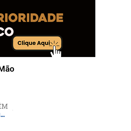
 Mão
ÉM
Lula fala em ‘reciprocidade’ após delegado da PF ser expulso dos EUA