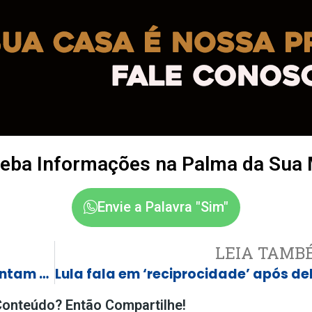
eba Informações na Palma da Sua
Envie a Palavra "Sim"
LEIA TAMB
Milicianos e contrabandistas tentam usar decisão de Moraes para anular investigações
onteúdo? Então Compartilhe!