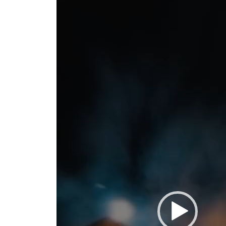
de
vídeo