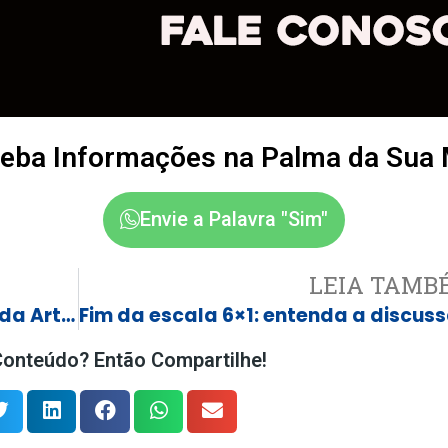
eba Informações na Palma da Sua
Envie a Palavra "Sim"
LEIA TAMB
Relógio usado por astronautas da Artemis II foi feito com tecnologia criada pela USP
onteúdo? Então Compartilhe!