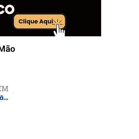
 Mão
ÉM
Fim da escala 6×1: entenda a discussão no Congresso e os argumentos a favor e contra