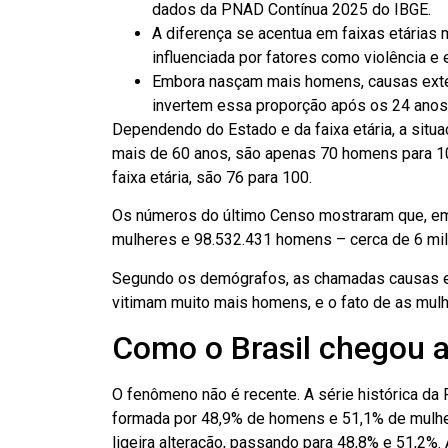
dados da PNAD Contínua 2025 do IBGE.
A diferença se acentua em faixas etárias 
influenciada por fatores como violência e 
Embora nasçam mais homens, causas exter
invertem essa proporção após os 24 anos
Dependendo do Estado e da faixa etária, a situa
mais de 60 anos, são apenas 70 homens para 10
faixa etária, são 76 para 100.
Os números do último Censo mostraram que, em 
mulheres e 98.532.431 homens – cerca de 6 mil
Segundo os demógrafos, as chamadas causas ex
vitimam muito mais homens, e o fato de as mul
Como o Brasil chegou a
O fenômeno não é recente. A série histórica da
formada por 48,9% de homens e 51,1% de mulhe
ligeira alteração, passando para 48,8% e 51,2%