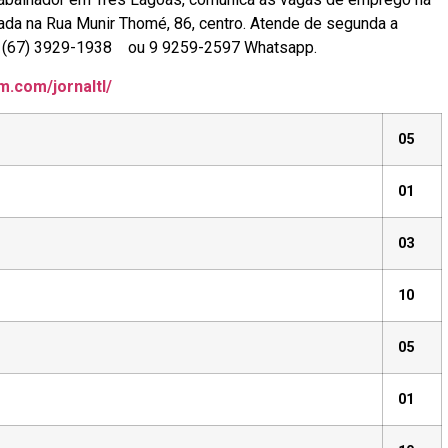
zada na Rua Munir Thomé, 86, centro. Atende de segunda a
one (67) 3929-1938 ou 9 9259-2597 Whatsapp.
m.com/jornaltl/
05
01
03
10
05
01