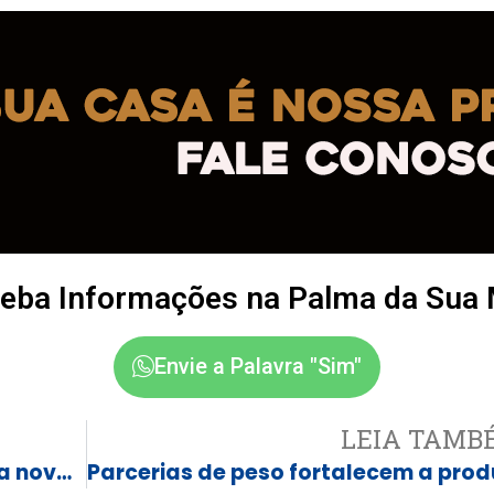
eba Informações na Palma da Sua
Envie a Palavra "Sim"
LEIA TAMB
Urgente: Governo de SP oficializa nova troca no comando da PM; veja quem assume – Foto