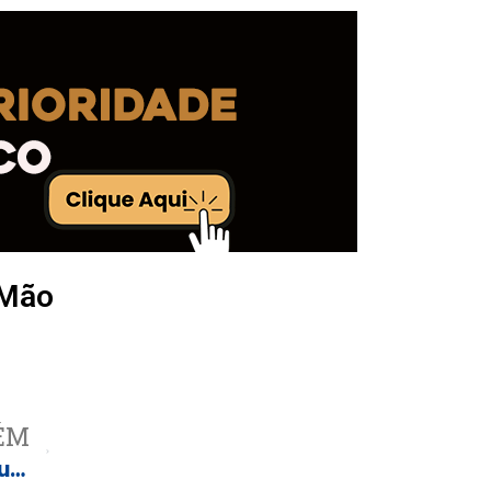
 Mão
ÉM
Parcerias de peso fortalecem a produção orgânica em Castilho