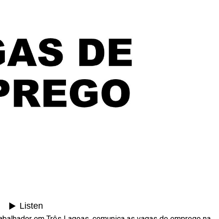
rabalhador em Três Lagoas, comunica as vagas de emprego na