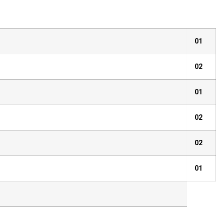
01
02
01
02
02
01
E VAGAS