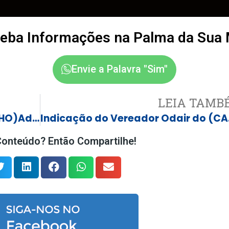
eba Informações na Palma da Sua
Envie a Palavra "Sim"
LEIA TAMB
Indicação: do Vereador (LOIRINHO)Ademar Onorio Ribeiro PP “Dispõe sobre aquisição de máquinas pesadas (pá carregadeira e motoniveladora”
Indicação do V
onteúdo? Então Compartilhe!