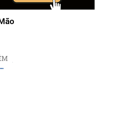
 Mão
ÉM
ereador Odair do (CAMINHÃO) Oliveira Souza PP “Coleta de Lixo no Bairro Mariele Vive”