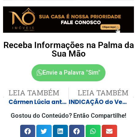
Receba Informações na Palma da
Sua Mão
Envie a Palavra "Sim"
LEIA TAMBÉM
LEIA TAMBÉM
Cármen Lúcia antecipa saída da presidência do TSE
INDICAÇÃO do Vereador João (Do Espeto)- “Dispõe sobre a realização de melhorias na quadra e na pintura da Escola Maria Daurea Silva Oliveira”
Gostou do Conteúdo? Então Compartilhe!