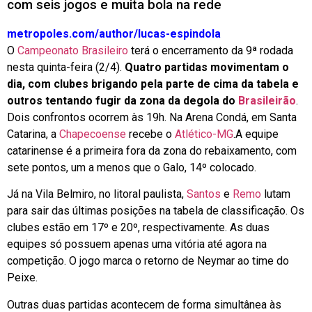
com seis jogos e muita bola na rede
metropoles.com/author/lucas-espindola
O
Campeonato Brasileiro
terá o encerramento da 9ª rodada
nesta quinta-feira (2/4).
Quatro partidas movimentam o
dia, com clubes brigando pela parte de cima da tabela e
outros tentando fugir da zona da degola do
Brasileirão
.
Dois confrontos ocorrem às 19h.
Na Arena Condá, em Santa
Catarina, a
Chapecoense
recebe o
Atlético-MG
.A equipe
catarinense é a primeira fora da zona do rebaixamento, com
sete pontos, um a menos que o Galo, 14º colocado.
Já na Vila Belmiro, no litoral paulista,
Santos
e
Remo
lutam
para sair das últimas posições na tabela de classificação
. Os
clubes estão em 17º e 20º, respectivamente. As duas
equipes só possuem apenas uma vitória até agora na
competição. O jogo marca o retorno de Neymar ao time do
Peixe.
Outras duas partidas acontecem de forma simultânea às