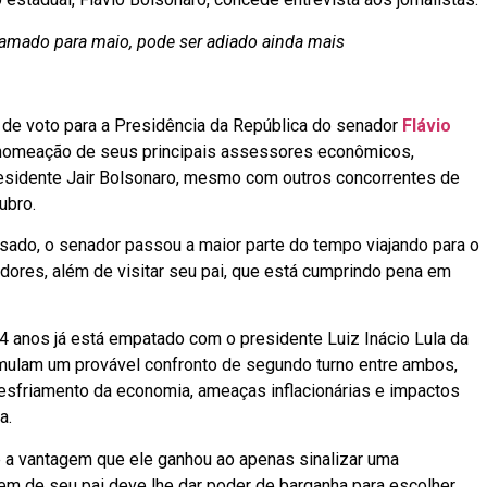
amado para maio, pode ser adiado ainda mais
e voto para a Presidência da República do senador
Flávio
 nomeação de seus principais assessores econômicos,
residente Jair Bolsonaro, mesmo com outros concorrentes de
ubro.
sado, o senador passou a maior parte do tempo viajando para o
adores, além de visitar seu pai, que está cumprindo pena em
 anos já está empatado com o presidente Luiz Inácio Lula da
imulam um provável confronto de segundo turno entre ambos,
esfriamento da economia, ameaças inflacionárias e impactos
a.
 a vantagem que ele ganhou ao apenas sinalizar uma
m de seu pai deve lhe dar poder de barganha para escolher