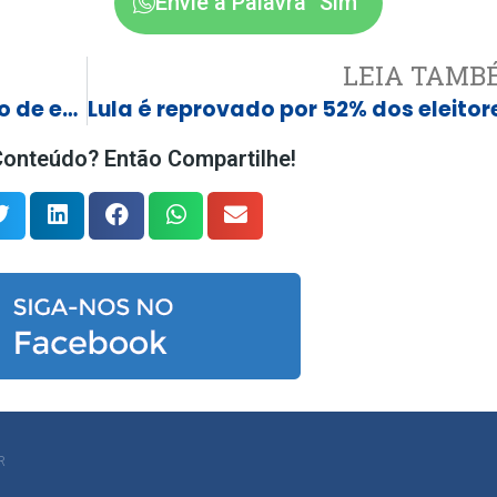
Envie a Palavra "Sim"
LEIA TAMB
Explosão em turbina força pouso de emergência após decolagem em Guarulhos; assista
onteúdo? Então Compartilhe!
R