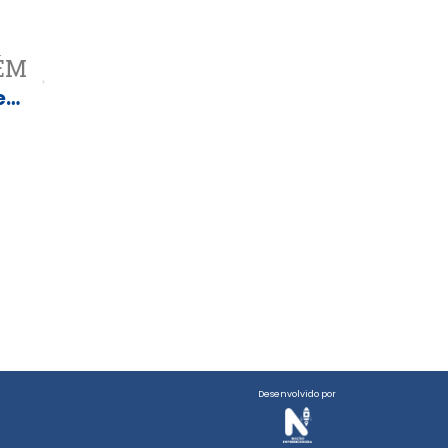
ÉM
Lula é reprovado por 52% dos eleitores brasileiros
Desenvolvido por