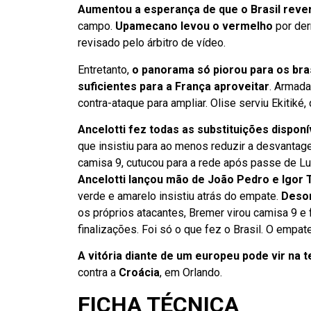
Aumentou a esperança de que o Brasil reve
campo.
Upamecano levou o vermelho
por der
revisado pelo árbitro de vídeo.
Entretanto,
o panorama só piorou para os bra
suficientes para a França aproveitar
. Armada
contra-ataque para ampliar. Olise serviu Ekitik
Ancelotti fez todas as substituições disponí
que insistiu para ao menos reduzir a desvanta
camisa 9, cutucou para a rede após passe de L
Ancelotti lançou mão de João Pedro e Igor T
verde e amarelo insistiu atrás do empate.
Desor
os próprios atacantes, Bremer virou camisa 9 
finalizações. Foi só o que fez o Brasil. O empat
A vitória diante de um europeu pode vir na t
contra a
Croácia
, em Orlando.
FICHA TÉCNICA