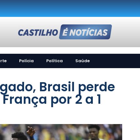
rte
Polícia
Política
Saúde
gado, Brasil perde
França por 2 a 1