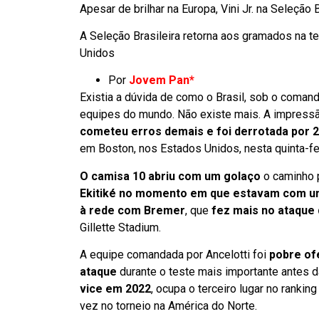
Apesar de brilhar na Europa, Vini Jr. na Seleção
A Seleção Brasileira retorna aos gramados na te
Unidos
Por
Jovem Pan*
Existia a dúvida de como o Brasil, sob o coman
equipes do mundo. Não existe mais. A impress
cometeu erros demais e foi derrotada por 2
em Boston, nos Estados Unidos, nesta quinta-fei
O camisa 10 abriu com um golaço
o caminho p
Ekitiké no momento em que estavam com u
à rede com Bremer
, que
fez mais no ataque d
Gillette Stadium.
A equipe comandada por Ancelotti foi
pobre of
ataque
durante o teste mais importante antes
vice em 2022
, ocupa o terceiro lugar no ranking
vez no torneio na América do Norte.