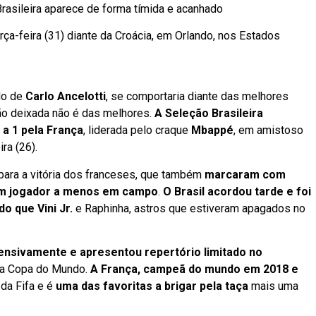
 Brasileira aparece de forma tímida e acanhado
rça-feira (31) diante da Croácia, em Orlando, nos Estados
do de
Carlo Ancelotti
, se comportaria diante das melhores
ão deixada não é das melhores.
A Seleção Brasileira
 a 1 pela França
, liderada pelo craque
Mbappé
, em amistoso
ra (26).
ara a vitória dos franceses, que também
marcaram com
m jogador a menos em campo
.
O Brasil acordou tarde e foi
o que Vini Jr.
e Raphinha, astros que estiveram apagados no
ensivamente e apresentou repertório limitado no
 da Copa do Mundo.
A França, campeã do mundo em 2018 e
 da Fifa e é
uma das favoritas a brigar pela taça
mais uma