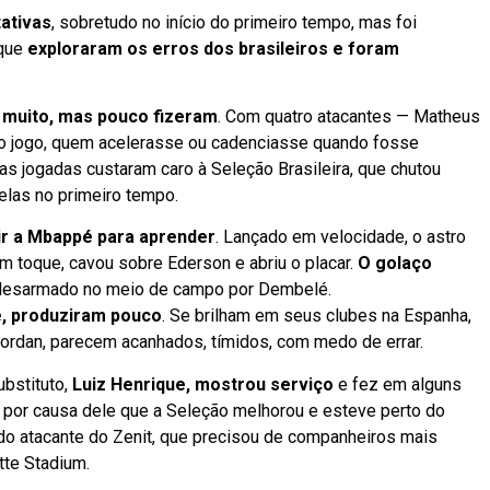
ativas
, sobretudo no início do primeiro tempo, mas foi
 que
exploraram os erros dos brasileiros e foram
m muito, mas pouco fizeram
. Com quatro atacantes — Matheus
o jogo, quem acelerasse ou cadenciasse quando fosse
s jogadas custaram caro à Seleção Brasileira, que chutou
elas no primeiro tempo.
tir a Mbappé para aprender
. Lançado em velocidade, o astro
m toque, cavou sobre Ederson e abriu o placar.
O golaço
 desarmado no meio de campo por Dembelé.
e, produziram pouco
. Se brilham em seus clubes na Espanha,
ordan, parecem acanhados, tímidos, com medo de errar.
ubstituto,
Luiz Henrique, mostrou serviço
e fez em alguns
i por causa dele que a Seleção melhorou e esteve perto do
do atacante do Zenit, que precisou de companheiros mais
tte Stadium.