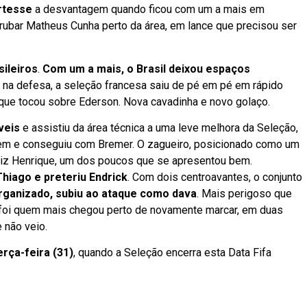
rtesse
a desvantagem quando ficou com um a mais em
rubar Matheus Cunha perto da área, em lance que precisou ser
sileiros
.
Com um a mais, o Brasil deixou espaços
 na defesa, a seleção francesa saiu de pé em pé em rápido
é, que tocou sobre Ederson. Nova cavadinha e novo golaço.
veis
e assistiu da área técnica a uma leve melhora da Seleção,
gem e conseguiu com Bremer. O zagueiro, posicionado como um
uiz Henrique, um dos poucos que se apresentou bem.
hiago e preteriu Endrick
. Com dois centroavantes, o conjunto
ganizado, subiu ao ataque como dava
. Mais perigoso que
e foi quem mais chegou perto de novamente marcar, em duas
e não veio.
erça-feira (31)
, quando a Seleção encerra esta Data Fifa