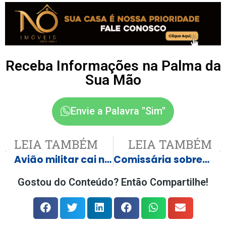
Receba Informações na Palma da
Sua Mão
Envie a Palavra "Sim"
LEIA TAMBÉM
LEIA TAMBÉM
Avião militar cai na Colômbia com mais de 120 soldados a bordo
Comissária sobrevive após ser arremessada com assento em acidente aéreo em Nova York
Gostou do Conteúdo? Então Compartilhe!