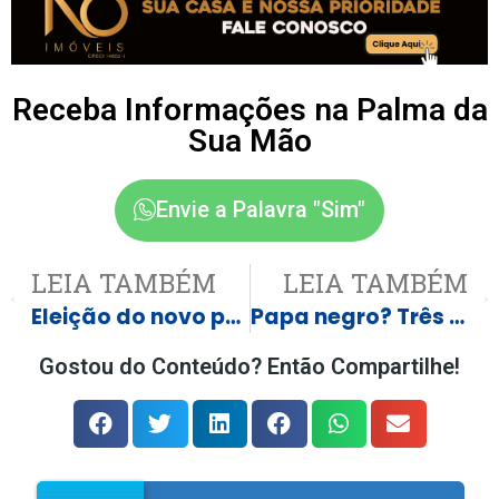
Receba Informações na Palma da
Sua Mão
Envie a Palavra "Sim"
LEIA TAMBÉM
LEIA TAMBÉM
Eleição do novo papa não avança e fumaça preta é vista no segundo dia de conclave
Papa negro? Três cardeais podem dar fim a espera dos africanos por eleger pontífice e fazer história na Igreja Católica
Gostou do Conteúdo? Então Compartilhe!