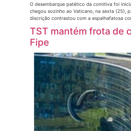
O desembarque patético da comitiva foi inic
chegou sozinho ao Vaticano, na sexta (25), 
discrição contrastou com a espalhafatosa co
TST mantém frota de c
Fipe