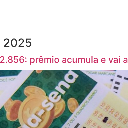
!
e 2025
.856: prêmio acumula e vai a