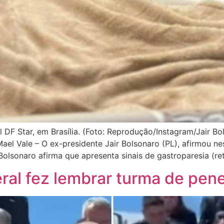
 DF Star, em Brasília. (Foto: Reprodução/Instagram/Jair B
el Vale – O ex-presidente Jair Bolsonaro (PL), afirmou n
Bolsonaro afirma que apresenta sinais de gastroparesia (r
eral fez lembrar turma de pen