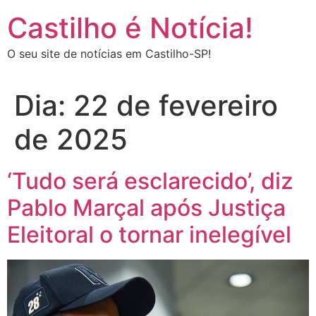
Castilho é Notícia!
O seu site de notícias em Castilho-SP!
Dia:
22 de fevereiro
de 2025
‘Tudo será esclarecido’, diz
Pablo Marçal após Justiça
Eleitoral o tornar inelegível